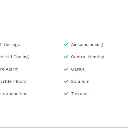
6' Ceilings
Air-conditioning
entral Cooling
Central Heating
ire Alarm
Garaje
arble Floors
Solarium
elephone line
Terrace