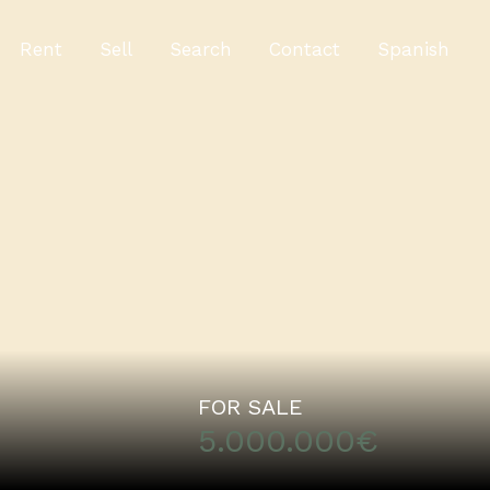
Rent
Sell
Search
Contact
Spanish
Rent
Sell
Search
Contact
Spanish
FOR SALE
5.000.000€