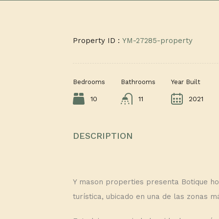
Property ID :
YM-27285-property
Bedrooms
Bathrooms
Year Built
10
11
2021
DESCRIPTION
Y mason properties presenta Botique hote
turística, ubicado en una de las zonas m