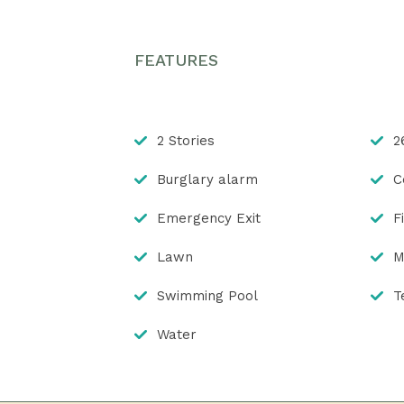
FEATURES
2 Stories
2
Burglary alarm
C
Emergency Exit
F
Lawn
M
Swimming Pool
T
Water