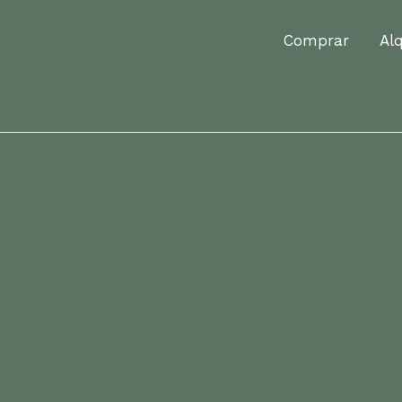
Comprar
A
Comprar
Alq