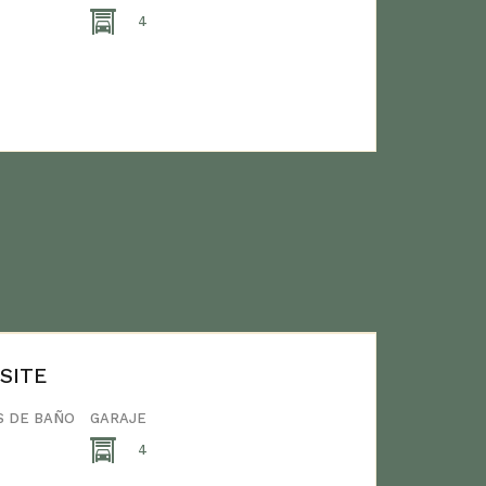
4
SITE
S DE BAÑO
GARAJE
4